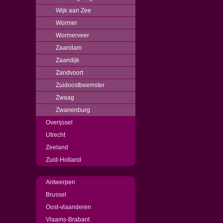
Wijk aan Zee
Wormer
Wormerveer
Zaandam
Zaandijk
Zandvoort
Zuidoostbeemster
Zwaag
Zwanenburg
Overijssel
Utrecht
Zeeland
Zuid-Holland
Antwerpen
Brussel
Oost-vlaanderen
Vlaams-Brabant