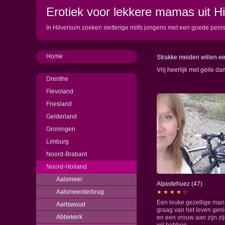
Erotiek voor lekkere mamas uit H
In Hilversum zoeken sletterige milfs jongens met een goede peni
Home
Strakke meiden willen e
Vrij heerlijk met geile d
Drenthe
Flevoland
Friesland
Gelderland
Groningen
Limburg
Noord-Brabant
Noord-Holland
Aalsmeer
Alpedehuez (47)
Aalsmeerderbrug
★ ★ ★ ★ ☆
Een leuke gezellige man
Aartswoud
graag van het leven geni
Abbekerk
en een vrouw aan zijn zi