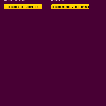
verder mag je me
berichtjes
Hitsige single zoekt sex
Hitsige moeder zoekt contact