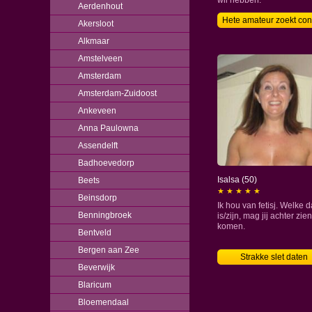
wil hebben.
Aerdenhout
Hete amateur zoekt con
Akersloot
Alkmaar
Amstelveen
Amsterdam
Amsterdam-Zuidoost
Ankeveen
Anna Paulowna
Assendelft
Badhoevedorp
Isalsa (50)
Beets
★ ★ ★ ★ ★
Beinsdorp
Ik hou van fetisj. Welke d
Benningbroek
is/zijn, mag jij achter zien
komen.
Bentveld
Bergen aan Zee
Strakke slet daten
Beverwijk
Blaricum
Bloemendaal