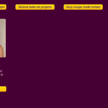
tact
Wulpse babe wil jongens
Sexy cougar zoekt contact
at
 te