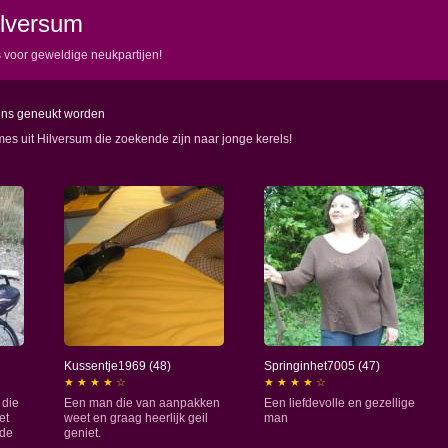
ilversum
s voor geweldige neukpartijen!
ens geneukt worden
ames uit Hilversum die zoekende zijn naar jonge kerels!
Kussentje1969 (48)
Springinhet7005 (47)
★ ★ ★ ★ ☆
★ ★ ★ ★ ☆
 die
Een man die van aanpakken
Een liefdevolle en gezellige
et
weet en graag heerlijk geil
man
jde
geniet.