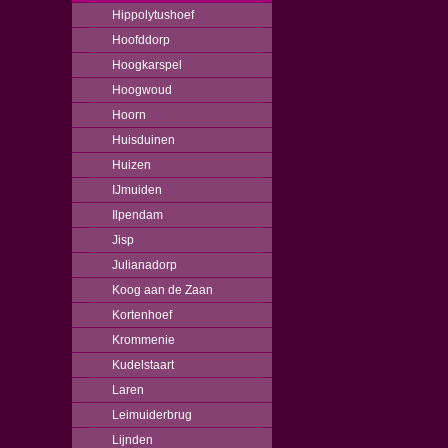
Hippolytushoef
Hoofddorp
Hoogkarspel
Hoogwoud
Hoorn
Huisduinen
Huizen
IJmuiden
Ilpendam
Jisp
Julianadorp
Koog aan de Zaan
Kortenhoef
Krommenie
Kudelstaart
Laren
Leimuiderbrug
Lijnden