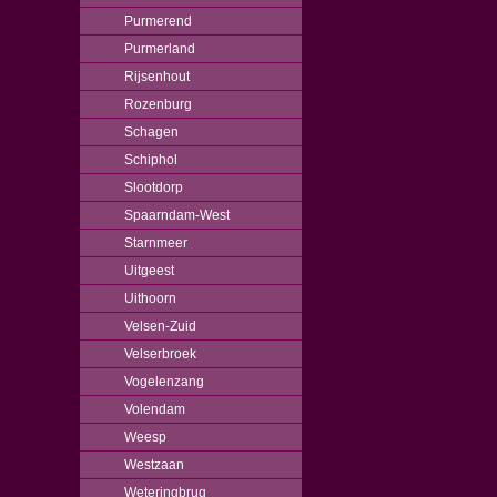
Purmerend
Purmerland
Rijsenhout
Rozenburg
Schagen
Schiphol
Slootdorp
Spaarndam-West
Starnmeer
Uitgeest
Uithoorn
Velsen-Zuid
Velserbroek
Vogelenzang
Volendam
Weesp
Westzaan
Weteringbrug