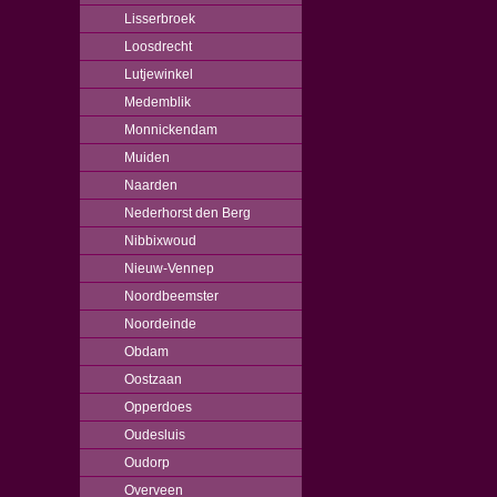
Lisserbroek
Loosdrecht
Lutjewinkel
Medemblik
Monnickendam
Muiden
Naarden
Nederhorst den Berg
Nibbixwoud
Nieuw-Vennep
Noordbeemster
Noordeinde
Obdam
Oostzaan
Opperdoes
Oudesluis
Oudorp
Overveen