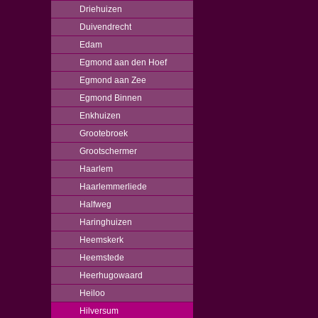
Driehuizen
Duivendrecht
Edam
Egmond aan den Hoef
Egmond aan Zee
Egmond Binnen
Enkhuizen
Grootebroek
Grootschermer
Haarlem
Haarlemmerliede
Halfweg
Haringhuizen
Heemskerk
Heemstede
Heerhugowaard
Heiloo
Hilversum