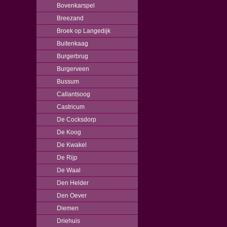
Bovenkarspel
Breezand
Broek op Langedijk
Buitenkaag
Burgerbrug
Burgerveen
Bussum
Callantsoog
Castricum
De Cocksdorp
De Koog
De Kwakel
De Rijp
De Waal
Den Helder
Den Oever
Diemen
Driehuis